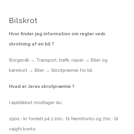
Bilskrot
Hvor finder jeg information om regler vedr.
skrotning af en bil ?
Borger.dk → Transport, trafik, rejser → Biler og
kørekort → Biler → Skrotpræmie for bil.
Hvad er Jeres skrotpræmie ?
I øjeblikket modtager du:
2900,- kr fordelt på 2.200,- til NemKonto og 700,- til
valgfri konto.