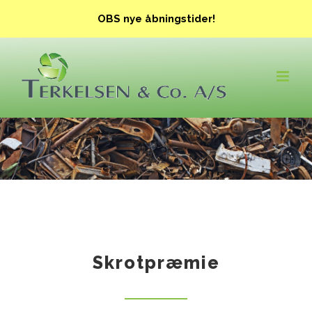
Skip
OBS nye åbningstider!
to
content
Skrotpræmie