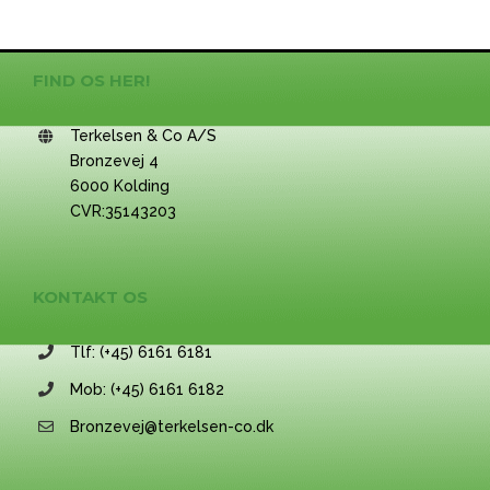
FIND OS HER!
Terkelsen & Co A/S
Bronzevej 4
6000 Kolding
CVR:35143203
KONTAKT OS
Tlf: (+45) 6161 6181
Mob: (+45) 6161 6182
Bronzevej@terkelsen-co.dk